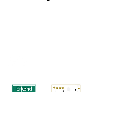
KSK EKEREN DONK
Stamnummer 4383
Sportcomplex De Oude Landen 135/1
2180 Ekeren
BE0424061135