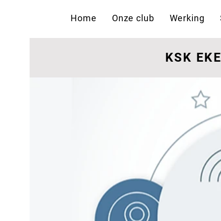
Home
Onze club
Werking
KSK EK