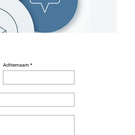
Achternaam
*