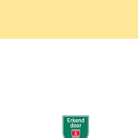
KSK EKEREN DONK
Stamnummer 4383
Sportcomplex De Oude Landen 13
2180 Ekeren
BE0424061135