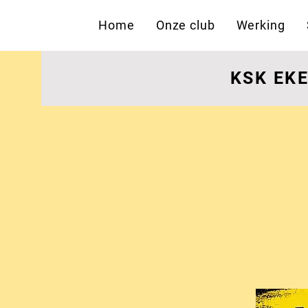
Home
Onze club
Werking
KSK EK