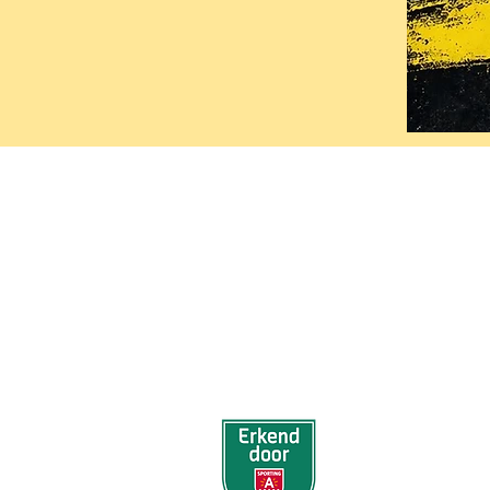
KSK EKEREN DONK
Stamnummer 4383
Sportcomplex De Oude Landen 13
2180 Ekeren
BE0424061135