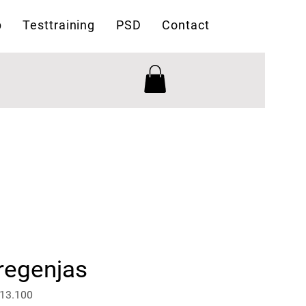
p
Testtraining
PSD
Contact
regenjas
313.100