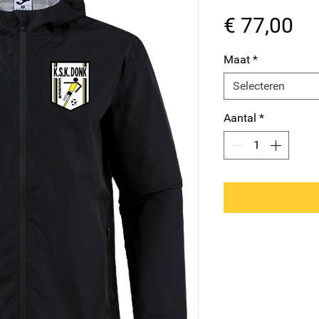
Pri
€ 77,00
Maat
*
Selecteren
Aantal
*