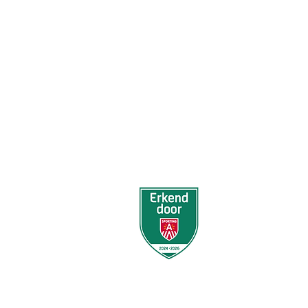
KSK EKEREN DONK
Stamnummer 4383
Sportcomplex De Oude Landen 13
2180 Ekeren
BE0424061135
© 2026 KSK Ekeren Donk