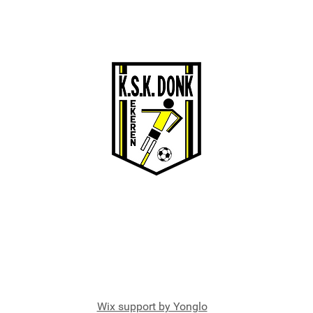
5/1
Wix support by Yonglo