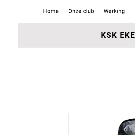
Home
Onze club
Werking
KSK EK