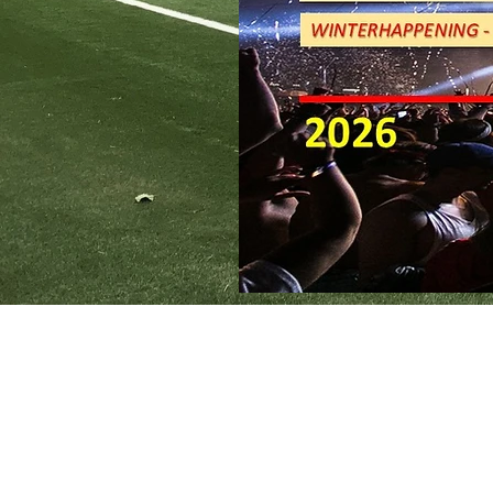
KSK EKEREN DONK
Stamnummer 4383
Sportcomplex De Oude Landen 13
2180 Ekeren