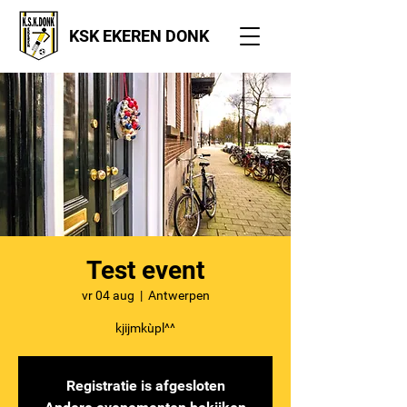
KSK EKEREN DONK
Test event
vr 04 aug
  |  
Antwerpen
kjijmkùpl^^
Registratie is afgesloten