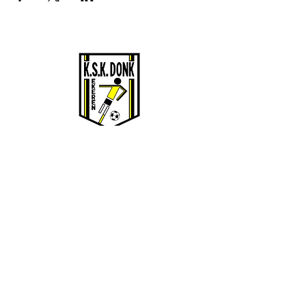
KSK EKEREN DONK
Stamnummer 4383
Sportcomplex De Oude Landen 135/1
2180 Ekeren
BE0424061135