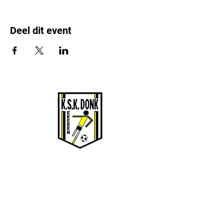
Deel dit event
KSK EKEREN DONK
Stamnummer 4383
Sportcomplex De Oude Landen 135/1
2180 Ekeren
BE0424061135