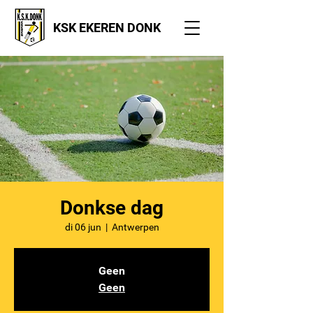
KSK EKEREN DONK
Donkse dag
di 06 jun
  |  
Antwerpen
Geen
Geen