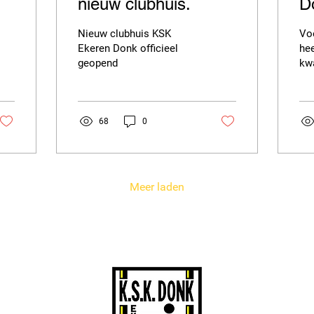
nieuw clubhuis.
D
kw
Nieuw clubhuis KSK
Vo
j
Ekeren Donk officieel
hee
geopend
kwa
“
voo
Ee
v
van
in
68
0
Meer laden