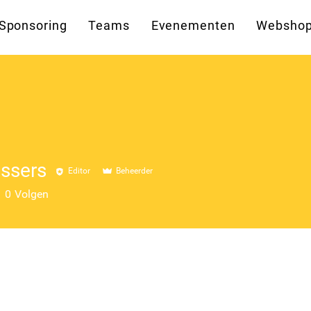
Sponsoring
Teams
Evenementen
Websho
issers
Editor
Beheerder
0
Volgen