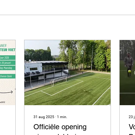
31 aug 2025
∙
1
min.
23 
Officiële opening
V