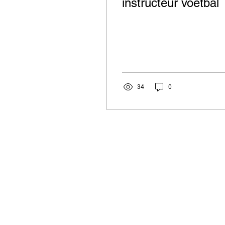
instructeur voetbal
34
0
KSK EKEREN DONK
Stamnummer 4383