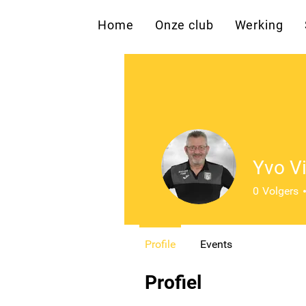
Home
Onze club
Werking
Yvo V
0
Volgers
Profile
Events
Profiel