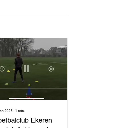
jan 2025
∙
1
min.
oetbalclub Ekeren