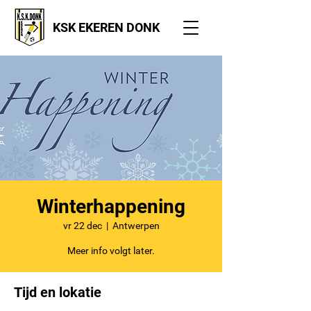
KSK EKEREN DONK
Winterhappening
vr 22 dec
  |  
Antwerpen
Meer info volgt later.
Tijd en lokatie